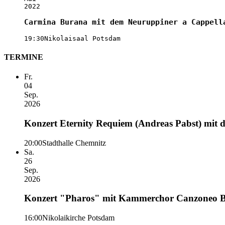
2022
Carmina Burana mit dem Neuruppiner a Cappell
19:30
Nikolaisaal Potsdam
TERMINE
Fr.
04
Sep.
2026
Konzert Eternity Requiem (Andreas Pabst) mit
20:00
Stadthalle Chemnitz
Sa.
26
Sep.
2026
Konzert "Pharos" mit Kammerchor Canzoneo Ber
16:00
Nikolaikirche Potsdam