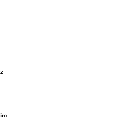
tz
iro