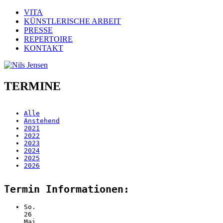
VITA
KÜNSTLERISCHE ARBEIT
PRESSE
REPERTOIRE
KONTAKT
TERMINE
Alle
Anstehend
2021
2022
2023
2024
2025
2026
Termin Informationen:
So.
26
Mai