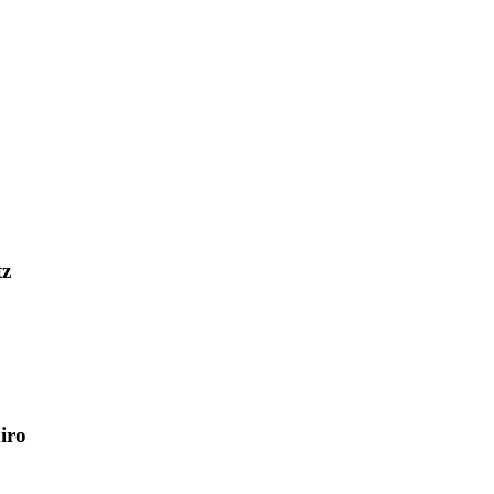
tz
iro