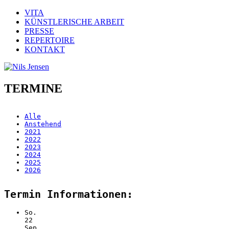
VITA
KÜNSTLERISCHE ARBEIT
PRESSE
REPERTOIRE
KONTAKT
TERMINE
Alle
Anstehend
2021
2022
2023
2024
2025
2026
Termin Informationen:
So.
22
Sep.